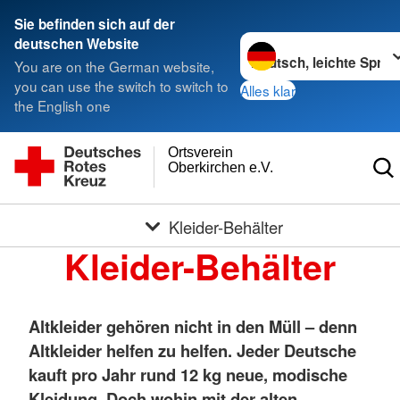
Sie befinden sich auf der
Sprache wechseln zu
deutschen Website
You are on the German website,
you can use the switch to switch to
Alles klar
the English one
Ortsverein
Oberkirchen e.V.
Kleider-Behälter
Kleider-Behälter
Altkleider gehören nicht in den Müll – denn
Altkleider helfen zu helfen. Jeder Deutsche
kauft pro Jahr rund 12 kg neue, modische
Kleidung. Doch wohin mit der alten