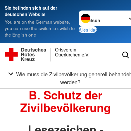
Sie befinden sich auf der
Sprache wechseln zu
deutschen Website
You are on the German website,
you can use the switch to switch to
Alles klar
the English one
Ortsverein
Oberkirchen e.V.
Wie muss die Zivilbevölkerung generell behandelt
werden?
B. Schutz der
Zivilbevölkerung
Lesezeichen -