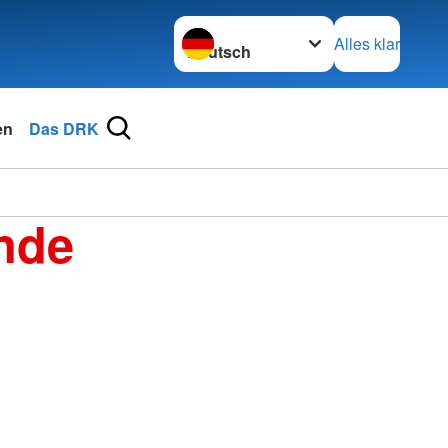
Sprache wechseln zu
Alles klar
en
Das DRK
nde