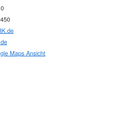
 0
 450
RK.de
de
ogle Maps Ansicht