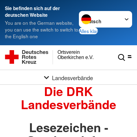
Sie befinden sich auf der
Sprache wechseln zu
deutschen Website
You are on the German website,
you can use the switch to switch to
Alles klar
the English one
Ortsverein
Oberkirchen e.V.
Landesverbände
Die DRK
Landesverbände
Lesezeichen -