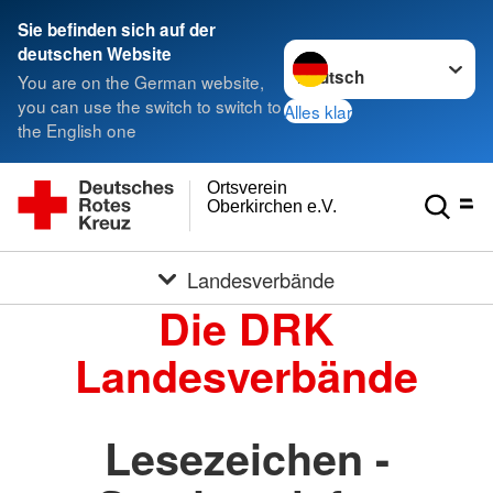
Sie befinden sich auf der
Sprache wechseln zu
deutschen Website
You are on the German website,
you can use the switch to switch to
Alles klar
the English one
Ortsverein
Oberkirchen e.V.
Landesverbände
Die DRK
Landesverbände
Lesezeichen -