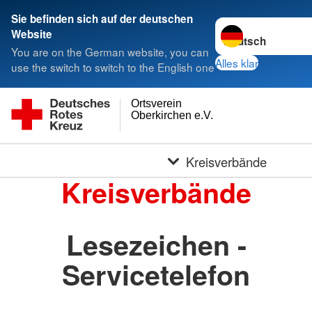
Sie befinden sich auf der deutschen
Sprache wechseln 
Website
You are on the German website, you can
Alles klar
use the switch to switch to the English one
Ortsverein
Oberkirchen e.V.
Kreisverbände
Kreisverbände
Lesezeichen -
Servicetelefon