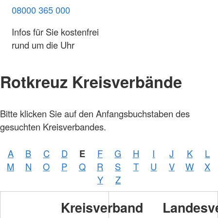
08000 365 000
Infos für Sie kostenfrei
rund um die Uhr
Rotkreuz Kreisverbände
Bitte klicken Sie auf den Anfangsbuchstaben des
gesuchten Kreisverbandes.
A
B
C
D
E
F
G
H
I
J
K
L
M
N
O
P
Q
R
S
T
U
V
W
X
Y
Z
Kreisverband
Landesv