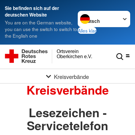
Sie befinden sich auf der
Sprache wechseln zu
deutschen Website
You are on the German website,
you can use the switch to switch to
Alles klar
the English one
Ortsverein
Oberkirchen e.V.
Kreisverbände
Kreisverbände
Lesezeichen -
Servicetelefon