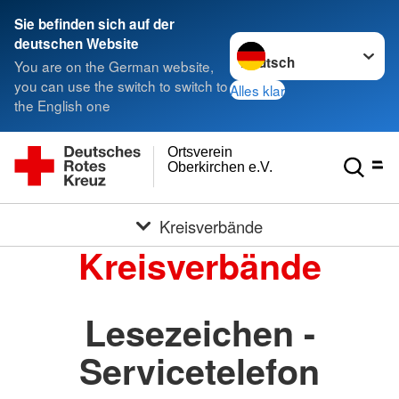
Sie befinden sich auf der
Sprache wechseln zu
deutschen Website
You are on the German website,
you can use the switch to switch to
Alles klar
the English one
Ortsverein
Oberkirchen e.V.
Kreisverbände
Kreisverbände
Lesezeichen -
Servicetelefon