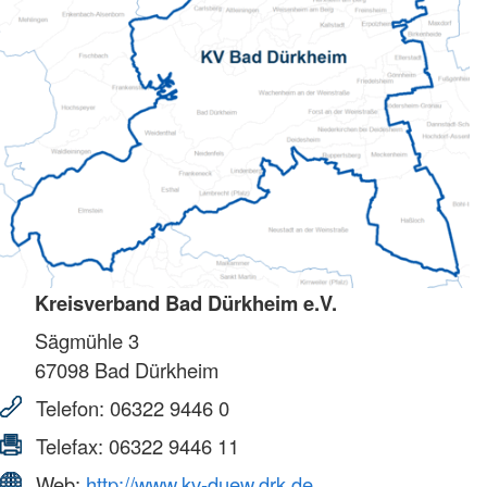
Kreisverband Bad Dürkheim e.V.
Sägmühle 3
67098
Bad Dürkheim
Telefon:
06322 9446 0
Telefax:
06322 9446 11
Web:
http://www.kv-duew.drk.de