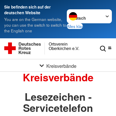
Sie befinden sich auf der
Sprache wechseln zu
deutschen Website
You are on the German website,
you can use the switch to switch to
Alles klar
the English one
Ortsverein
Oberkirchen e.V.
Kreisverbände
Kreisverbände
Lesezeichen -
Servicetelefon