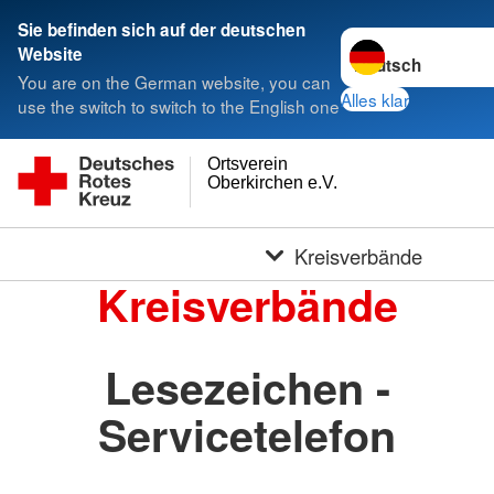
Sie befinden sich auf der deutschen
Sprache wechseln 
Website
You are on the German website, you can
Alles klar
use the switch to switch to the English one
Ortsverein
Oberkirchen e.V.
Kreisverbände
Kreisverbände
Lesezeichen -
Servicetelefon