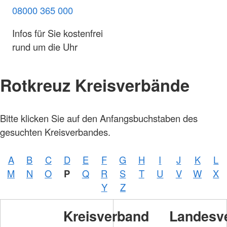
08000 365 000
Infos für Sie kostenfrei
rund um die Uhr
Rotkreuz Kreisverbände
Bitte klicken Sie auf den Anfangsbuchstaben des
gesuchten Kreisverbandes.
A
B
C
D
E
F
G
H
I
J
K
L
M
N
O
P
Q
R
S
T
U
V
W
X
Y
Z
Kreisverband
Landesv