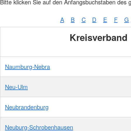
Bitte klicken Sie auf den Anfangsbuchstaben des 
A
B
C
D
E
F
G
Kreisverband
Naumburg-Nebra
Neu-Ulm
Neubrandenburg
Neuburg-Schrobenhausen