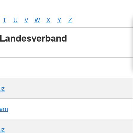
T
U
V
W
X
Y
Z
Landesverband
uz
ern
uz