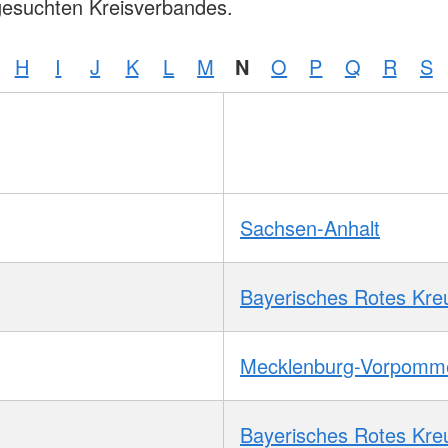
gesuchten Kreisverbandes.
H
I
J
K
L
M
N
O
P
Q
R
S
Sachsen-Anhalt
Bayerisches Rotes Kre
Mecklenburg-Vorpomm
Bayerisches Rotes Kre