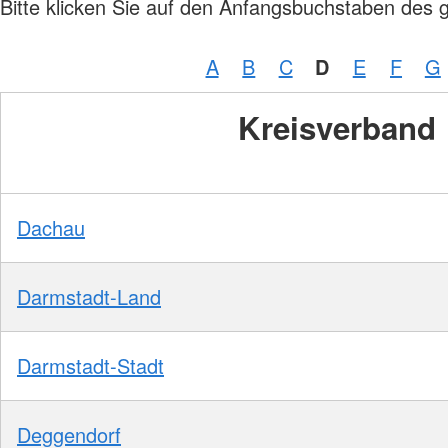
Bitte klicken Sie auf den Anfangsbuchstaben des 
A
B
C
D
E
F
G
Kreisverband
Dachau
Darmstadt-Land
Darmstadt-Stadt
Deggendorf