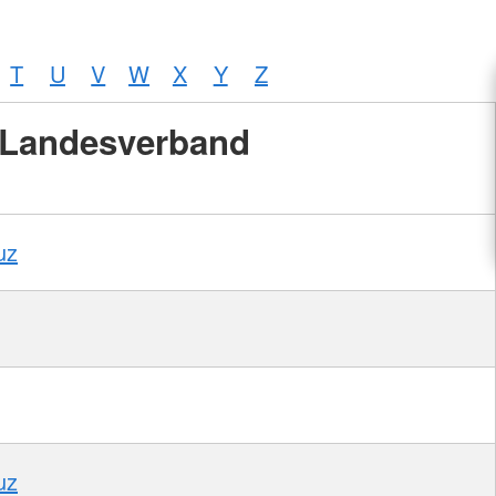
T
U
V
W
X
Y
Z
Landesverband
uz
uz