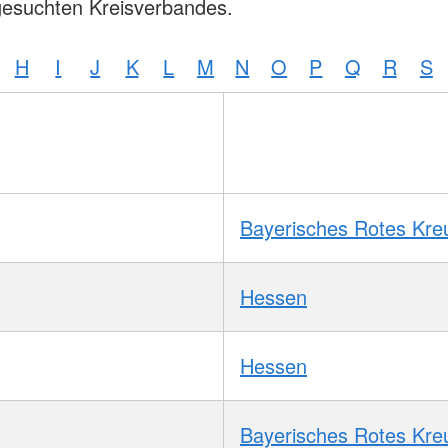
gesuchten Kreisverbandes.
H
I
J
K
L
M
N
O
P
Q
R
S
Bayerisches Rotes Kre
Hessen
Hessen
Bayerisches Rotes Kre