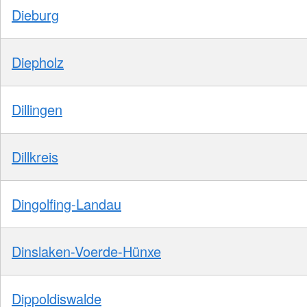
Dieburg
Diepholz
Dillingen
Dillkreis
Dingolfing-Landau
Dinslaken-Voerde-Hünxe
Dippoldiswalde