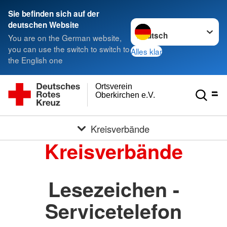
Sie befinden sich auf der
Sprache wechseln zu
deutschen Website
You are on the German website,
you can use the switch to switch to
Alles klar
the English one
Ortsverein
Oberkirchen e.V.
Kreisverbände
Kreisverbände
Lesezeichen -
Servicetelefon